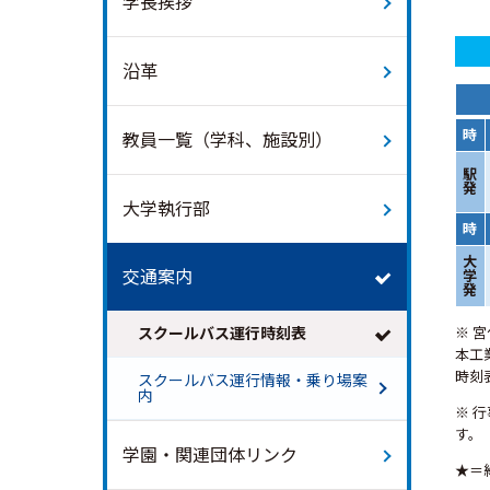
学長挨拶
沿革
時
教員一覧（学科、施設別）
駅
発
大学執行部
時
大
交通案内
学
発
スクールバス運行時刻表
※ 
本工
時刻
スクールバス運行情報・乗り場案
内
※ 
す。
学園・関連団体リンク
★＝