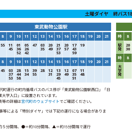
土曜ダイヤ 終バス1
東武動物公園駅
8
9
10
11
12
13
14
15
16
17
18
19
20
21
時
8
55
11
01
05
47
03
20
21
20
17
19
駅
20
45
36
26
35
49
37
57
43
発
30
52
42
53
59
時
8
8
9
10
11
12
13
14
15
16
17
18
19
20
21
大
45
03
28
15
39
28
12
13
12
07
11
学
37
44
34
55
31
29
49
35
48
発
53
58
45
51
宮代町運行の町内循環バスのバス停が「東武動物公園駅西口」「日
業大学入口」に設置されています。
表等の詳細は
宮代町のウェブサイト
でご確認ください。
行事等による「特別ダイヤ」では下記の運行になる場合がありま
約５分間隔、●＝約10分間隔、▲＝約15分間隔で運行