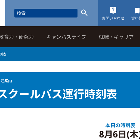
お問い合わせ
資料
教育力・研究力
キャンパスライフ
就職・キャリア
刻表
交通案内
スクールバス運行時刻表
本日の時刻表
8月6日(木