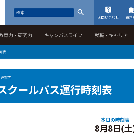
お問い合わせ
資料
教育力・研究力
キャンパスライフ
就職・キャリア
刻表
交通案内
スクールバス運行時刻表
本日の時刻表
8月8日(土