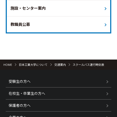
19
20
21
22
23
24
25
施設・センター案内
26
27
28
29
30
31
※日付を選択すると時刻表が表示されます
教職員公募
土曜ダイヤ 終バス19時台
平日ダイヤ
特別ダイヤ（オープンキャンパス）
運休日
未定
本日
HOME
日本工業大学について
交通案内
スクールバス運行時刻表
受験生の方へ
在校生・卒業生の方へ
保護者の方へ