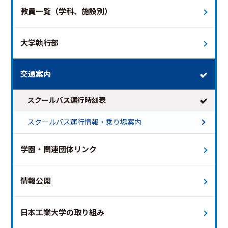
教員一覧（学科、施設別）
大学執行部
交通案内
スクールバス運行時刻表
スクールバス運行情報・乗り場案内
学園・関連団体リンク
2026年7月
次の月 >
情報公開
日
月
火
水
木
金
土
1
2
3
4
日本工業大学の取り組み
5
6
7
8
9
10
11
12
13
14
15
16
17
18