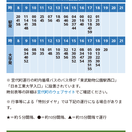
時
8
9
10
11
12
13
14
15
16
17
18
19
20
21
20
11
00
25
07
18
06
04
00
02
01
41
14
16
45
56
45
46
20
16
13
21
駅
58
41
38
56
37
40
18
30
発
48
44
43
59
時
8
9
10
11
12
13
14
15
16
17
18
19
20
21
06
08
18
01
10
32
12
08
05
09
20
34
30
35
48
35
48
30
34
10
13
大
40
53
56
35
47
20
22
学
52
52
54
35
30
発
51
54
55
※ 宮代町運行の町内循環バスのバス停が「東武動物公園駅西口」
「日本工業大学入口」に設置されています。
時刻表等の詳細は
宮代町のウェブサイト
でご確認ください。
※ 行事等による「特別ダイヤ」では下記の運行になる場合がありま
す。
★＝約５分間隔、●＝約10分間隔、▲＝約15分間隔で運行