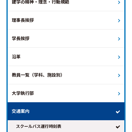
建学の精神・理念・行動規範
理事長挨拶
学長挨拶
2026年8月
次の月 >
沿革
日
月
火
水
木
金
土
教員一覧（学科、施設別）
1
2
3
4
5
6
7
8
9
10
11
12
13
14
15
大学執行部
16
17
18
19
20
21
22
23
24
25
26
27
28
29
交通案内
30
31
スクールバス運行時刻表
※日付を選択すると時刻表が表示されます