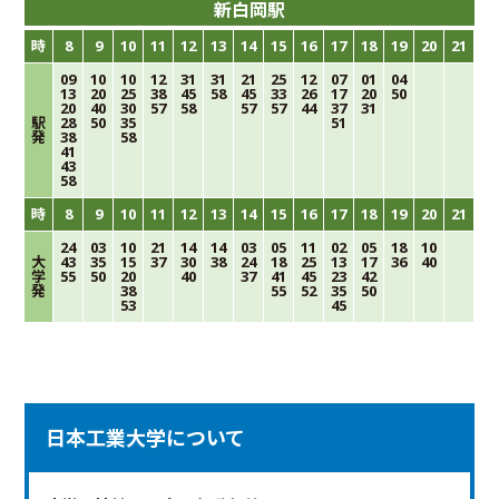
新白岡駅
時
8
9
10
11
12
13
14
15
16
17
18
19
20
21
09
10
10
12
31
31
21
25
12
07
01
04
13
20
25
38
45
58
45
33
26
17
20
50
20
40
30
57
58
57
57
44
37
31
駅
28
50
35
51
発
38
58
41
43
58
時
8
9
10
11
12
13
14
15
16
17
18
19
20
21
24
03
10
21
14
14
03
05
11
02
05
18
10
大
43
35
15
37
30
38
24
18
25
13
17
36
40
学
55
50
20
40
37
41
45
23
42
発
38
55
52
35
50
53
45
日本工業大学について