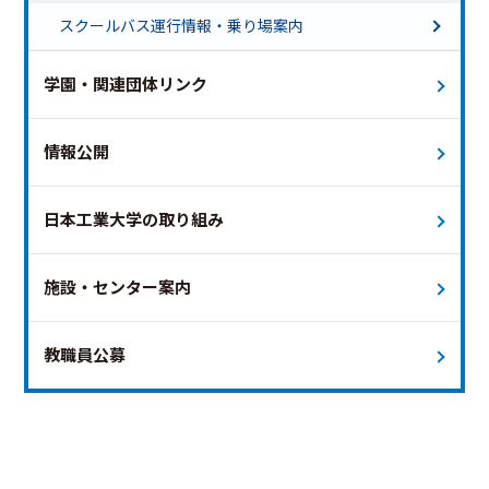
土曜ダイヤ 終バス18時台
スクールバス運行情報・乗り場案内
土曜ダイヤ 終バス18時台（新白岡便のみ運行）
特別ダイヤ（夏祭り）
学園・関連団体リンク
特別ダイヤ（オープンキャンパス）
運休日
未定
本日
情報公開
日本工業大学の取り組み
施設・センター案内
教職員公募