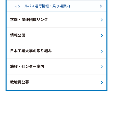
土曜ダイヤ 終バス18時台
スクールバス運行情報・乗り場案内
土曜ダイヤ 終バス18時台（新白岡便のみ運行）
特別ダイヤ（夏祭り）
学園・関連団体リンク
特別ダイヤ（オープンキャンパス）
運休日
未定
本日
情報公開
日本工業大学の取り組み
施設・センター案内
教職員公募