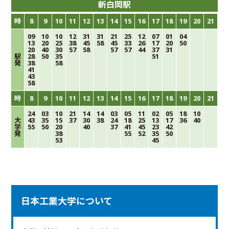
新白岡駅
時
8
9
10
11
12
13
14
15
16
17
18
19
20
21
09
10
10
12
31
31
21
25
12
07
01
04
13
20
25
38
45
58
45
33
26
17
20
50
20
40
30
57
58
57
57
44
37
31
駅
28
50
35
51
発
38
58
41
43
58
時
8
9
10
11
12
13
14
15
16
17
18
19
20
21
24
03
10
21
14
14
03
05
11
02
05
18
10
大
43
35
15
37
30
38
24
18
25
13
17
36
40
学
55
50
20
40
37
41
45
23
42
発
38
55
52
35
50
53
45
日本工業大学について