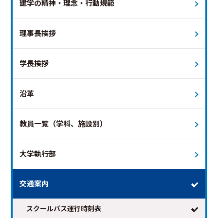
建学の精神・理念・行動規範
理事長挨拶
学長挨拶
2026年8月
次の月 >
沿革
日
月
火
水
木
金
土
教員一覧（学科、施設別）
1
2
3
4
5
6
7
8
9
10
11
12
13
14
15
大学執行部
16
17
18
19
20
21
22
23
24
25
26
27
28
29
交通案内
30
31
スクールバス運行時刻表
※日付を選択すると時刻表が表示されます