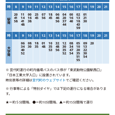
時
8
9
10
11
12
13
14
15
16
17
18
19
20
21
20
11
00
25
07
18
06
04
00
02
01
41
14
16
45
56
45
46
20
16
13
21
駅
58
41
38
56
37
40
18
30
発
48
44
43
59
時
8
9
10
11
12
13
14
15
16
17
18
19
20
21
06
08
18
01
10
32
12
08
05
09
20
34
30
35
48
35
48
30
34
10
13
大
40
53
56
35
47
20
22
学
52
52
54
35
30
発
51
54
55
※ 宮代町運行の町内循環バスのバス停が「東武動物公園駅西口」
「日本工業大学入口」に設置されています。
時刻表等の詳細は
宮代町のウェブサイト
でご確認ください。
※ 行事等による「特別ダイヤ」では下記の運行になる場合がありま
す。
★＝約５分間隔、●＝約10分間隔、▲＝約15分間隔で運行