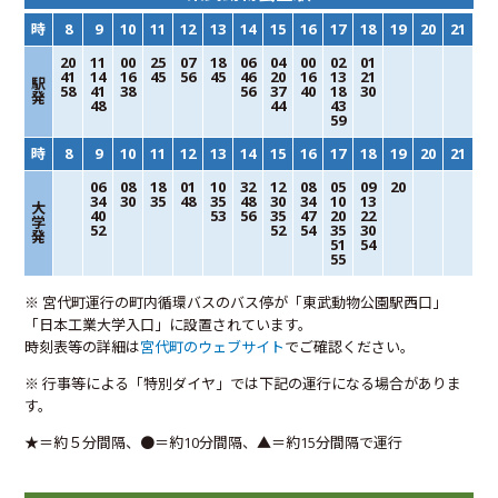
時
8
9
10
11
12
13
14
15
16
17
18
19
20
21
20
11
00
25
07
18
06
04
00
02
01
41
14
16
45
56
45
46
20
16
13
21
駅
58
41
38
56
37
40
18
30
発
48
44
43
59
時
8
9
10
11
12
13
14
15
16
17
18
19
20
21
06
08
18
01
10
32
12
08
05
09
20
34
30
35
48
35
48
30
34
10
13
大
40
53
56
35
47
20
22
学
52
52
54
35
30
発
51
54
55
※ 宮代町運行の町内循環バスのバス停が「東武動物公園駅西口」
「日本工業大学入口」に設置されています。
時刻表等の詳細は
宮代町のウェブサイト
でご確認ください。
※ 行事等による「特別ダイヤ」では下記の運行になる場合がありま
す。
★＝約５分間隔、●＝約10分間隔、▲＝約15分間隔で運行