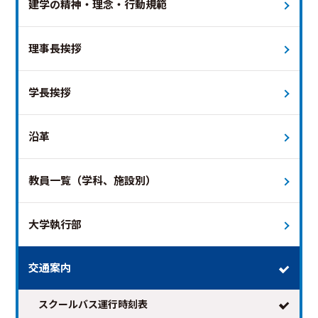
建学の精神・理念・行動規範
理事長挨拶
学長挨拶
2026年8月
次の月 >
沿革
日
月
火
水
木
金
土
教員一覧（学科、施設別）
1
2
3
4
5
6
7
8
9
10
11
12
13
14
15
大学執行部
16
17
18
19
20
21
22
23
24
25
26
27
28
29
交通案内
30
31
スクールバス運行時刻表
※日付を選択すると時刻表が表示されます