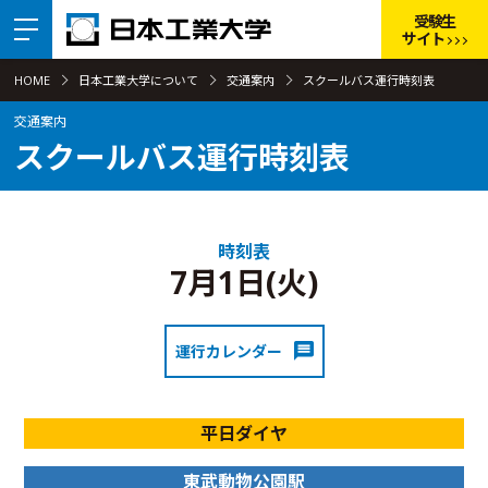
受験生
サイト
HOME
日本工業大学について
交通案内
スクールバス運行時刻表
交通案内
スクールバス運行時刻表
時刻表
7月1日(火)
運行カレンダー
平日ダイヤ
東武動物公園駅