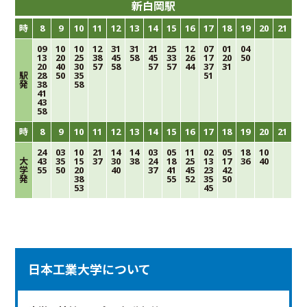
新白岡駅
時
8
9
10
11
12
13
14
15
16
17
18
19
20
21
09
10
10
12
31
31
21
25
12
07
01
04
13
20
25
38
45
58
45
33
26
17
20
50
20
40
30
57
58
57
57
44
37
31
駅
28
50
35
51
発
38
58
41
43
58
時
8
9
10
11
12
13
14
15
16
17
18
19
20
21
24
03
10
21
14
14
03
05
11
02
05
18
10
大
43
35
15
37
30
38
24
18
25
13
17
36
40
学
55
50
20
40
37
41
45
23
42
発
38
55
52
35
50
53
45
日本工業大学について