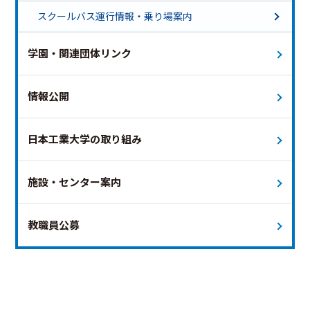
土曜ダイヤ 終バス18時台
スクールバス運行情報・乗り場案内
土曜ダイヤ 終バス18時台（新白岡便のみ運行）
特別ダイヤ（夏祭り）
学園・関連団体リンク
特別ダイヤ（オープンキャンパス）
運休日
未定
本日
情報公開
日本工業大学の取り組み
施設・センター案内
教職員公募