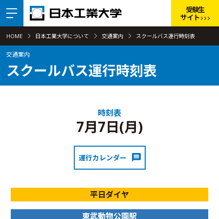
受験生
サイト
HOME
日本工業大学について
交通案内
スクールバス運行時刻表
交通案内
スクールバス運行時刻表
時刻表
7月7日(月)
運行カレンダー
平日ダイヤ
東武動物公園駅