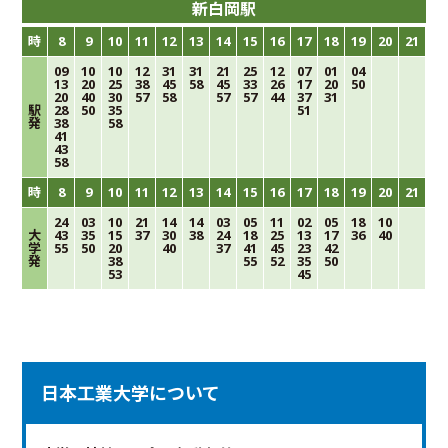
新白岡駅
時
8
9
10
11
12
13
14
15
16
17
18
19
20
21
09
10
10
12
31
31
21
25
12
07
01
04
13
20
25
38
45
58
45
33
26
17
20
50
20
40
30
57
58
57
57
44
37
31
駅
28
50
35
51
発
38
58
41
43
58
時
8
9
10
11
12
13
14
15
16
17
18
19
20
21
24
03
10
21
14
14
03
05
11
02
05
18
10
大
43
35
15
37
30
38
24
18
25
13
17
36
40
学
55
50
20
40
37
41
45
23
42
発
38
55
52
35
50
53
45
日本工業大学について