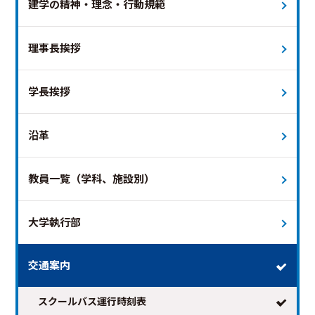
建学の精神・理念・行動規範
理事長挨拶
学長挨拶
2026年8月
次の月 >
沿革
日
月
火
水
木
金
土
教員一覧（学科、施設別）
1
2
3
4
5
6
7
8
9
10
11
12
13
14
15
大学執行部
16
17
18
19
20
21
22
23
24
25
26
27
28
29
交通案内
30
31
スクールバス運行時刻表
※日付を選択すると時刻表が表示されます