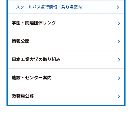
土曜ダイヤ 終バス18時台
スクールバス運行情報・乗り場案内
土曜ダイヤ 終バス18時台（新白岡便のみ運行）
特別ダイヤ（夏祭り）
学園・関連団体リンク
特別ダイヤ（オープンキャンパス）
運休日
未定
本日
情報公開
日本工業大学の取り組み
施設・センター案内
教職員公募