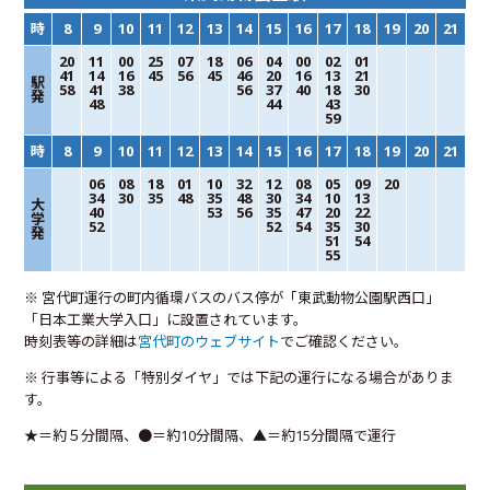
時
8
9
10
11
12
13
14
15
16
17
18
19
20
21
20
11
00
25
07
18
06
04
00
02
01
41
14
16
45
56
45
46
20
16
13
21
駅
58
41
38
56
37
40
18
30
発
48
44
43
59
時
8
9
10
11
12
13
14
15
16
17
18
19
20
21
06
08
18
01
10
32
12
08
05
09
20
34
30
35
48
35
48
30
34
10
13
大
40
53
56
35
47
20
22
学
52
52
54
35
30
発
51
54
55
※ 宮代町運行の町内循環バスのバス停が「東武動物公園駅西口」
「日本工業大学入口」に設置されています。
時刻表等の詳細は
宮代町のウェブサイト
でご確認ください。
※ 行事等による「特別ダイヤ」では下記の運行になる場合がありま
す。
★＝約５分間隔、●＝約10分間隔、▲＝約15分間隔で運行