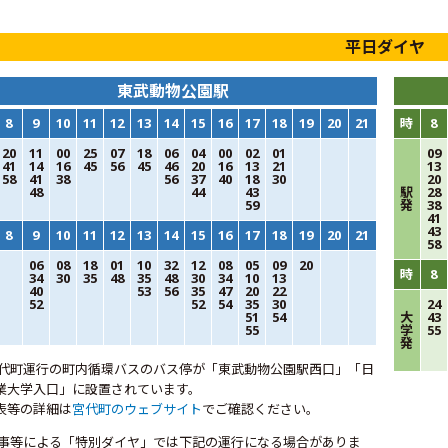
平日ダイヤ
東武動物公園駅
8
9
10
11
12
13
14
15
16
17
18
19
20
21
時
8
20
11
00
25
07
18
06
04
00
02
01
09
41
14
16
45
56
45
46
20
16
13
21
13
58
41
38
56
37
40
18
30
20
48
44
43
駅
28
59
発
38
41
43
8
9
10
11
12
13
14
15
16
17
18
19
20
21
58
06
08
18
01
10
32
12
08
05
09
20
時
8
34
30
35
48
35
48
30
34
10
13
40
53
56
35
47
20
22
52
52
54
35
30
24
51
54
大
43
55
学
55
発
宮代町運行の町内循環バスのバス停が「東武動物公園駅西口」「日
業大学入口」に設置されています。
表等の詳細は
宮代町のウェブサイト
でご確認ください。
行事等による「特別ダイヤ」では下記の運行になる場合がありま