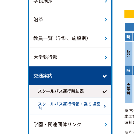
学長挨拶
沿革
時
教員一覧（学科、施設別）
駅
発
大学執行部
時
交通案内
大
学
スクールバス運行時刻表
発
スクールバス運行情報・乗り場案
内
※ 
本工
時刻
学園・関連団体リンク
※ 