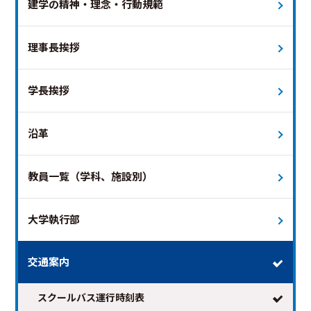
建学の精神・理念・行動規範
理事長挨拶
学長挨拶
2026年8月
次の月 >
沿革
日
月
火
水
木
金
土
教員一覧（学科、施設別）
1
2
3
4
5
6
7
8
9
10
11
12
13
14
15
大学執行部
16
17
18
19
20
21
22
23
24
25
26
27
28
29
交通案内
30
31
スクールバス運行時刻表
※日付を選択すると時刻表が表示されます