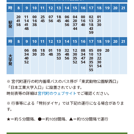
時
8
9
10
11
12
13
14
15
16
17
18
19
20
21
20
11
00
25
07
18
06
04
00
02
01
41
14
16
45
56
45
46
20
16
13
21
駅
58
41
38
56
37
40
18
30
発
48
44
43
59
時
8
9
10
11
12
13
14
15
16
17
18
19
20
21
06
08
18
01
10
32
12
08
05
09
20
34
30
35
48
35
48
30
34
10
13
大
40
53
56
35
47
20
22
学
52
52
54
35
30
発
51
54
55
※ 宮代町運行の町内循環バスのバス停が「東武動物公園駅西口」
「日本工業大学入口」に設置されています。
時刻表等の詳細は
宮代町のウェブサイト
でご確認ください。
※ 行事等による「特別ダイヤ」では下記の運行になる場合がありま
す。
★＝約５分間隔、●＝約10分間隔、▲＝約15分間隔で運行