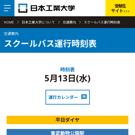
受験生
サイト
HOME
日本工業大学について
交通案内
スクールバス運行時刻表
交通案内
スクールバス運行時刻表
時刻表
5月13日(水)
運行カレンダー
平日ダイヤ
東武動物公園駅