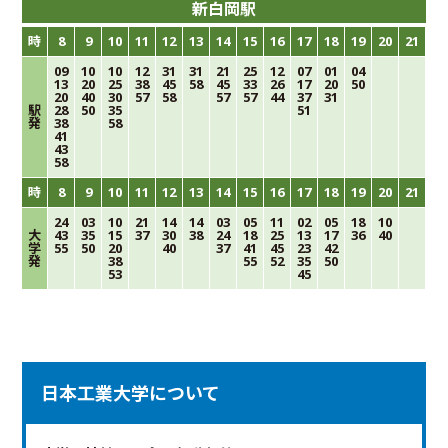
新白岡駅
時
8
9
10
11
12
13
14
15
16
17
18
19
20
21
09
10
10
12
31
31
21
25
12
07
01
04
13
20
25
38
45
58
45
33
26
17
20
50
20
40
30
57
58
57
57
44
37
31
駅
28
50
35
51
発
38
58
41
43
58
時
8
9
10
11
12
13
14
15
16
17
18
19
20
21
24
03
10
21
14
14
03
05
11
02
05
18
10
大
43
35
15
37
30
38
24
18
25
13
17
36
40
学
55
50
20
40
37
41
45
23
42
発
38
55
52
35
50
53
45
日本工業大学について