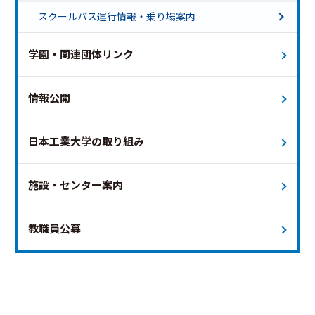
土曜ダイヤ 終バス18時台
スクールバス運行情報・乗り場案内
土曜ダイヤ 終バス18時台（新白岡便のみ運行）
特別ダイヤ（夏祭り）
学園・関連団体リンク
特別ダイヤ（オープンキャンパス）
運休日
未定
本日
情報公開
日本工業大学の取り組み
施設・センター案内
教職員公募