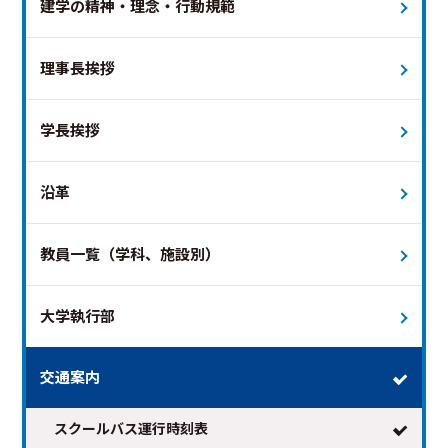
建学の精神・理念・行動規範
理事長挨拶
学長挨拶
2026年8月
次の月 >
沿革
日
月
火
水
木
金
土
教員一覧（学科、施設別）
1
2
3
4
5
6
7
8
9
10
11
12
13
14
15
大学執行部
16
17
18
19
20
21
22
23
24
25
26
27
28
29
交通案内
30
31
スクールバス運行時刻表
※日付を選択すると時刻表が表示されます