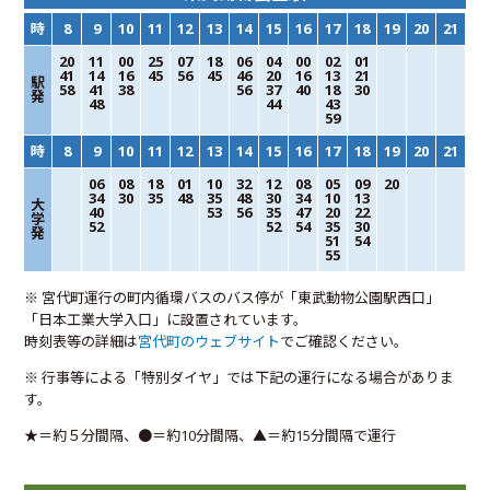
時
8
9
10
11
12
13
14
15
16
17
18
19
20
21
20
11
00
25
07
18
06
04
00
02
01
41
14
16
45
56
45
46
20
16
13
21
駅
58
41
38
56
37
40
18
30
発
48
44
43
59
時
8
9
10
11
12
13
14
15
16
17
18
19
20
21
06
08
18
01
10
32
12
08
05
09
20
34
30
35
48
35
48
30
34
10
13
大
40
53
56
35
47
20
22
学
52
52
54
35
30
発
51
54
55
※ 宮代町運行の町内循環バスのバス停が「東武動物公園駅西口」
「日本工業大学入口」に設置されています。
時刻表等の詳細は
宮代町のウェブサイト
でご確認ください。
※ 行事等による「特別ダイヤ」では下記の運行になる場合がありま
す。
★＝約５分間隔、●＝約10分間隔、▲＝約15分間隔で運行