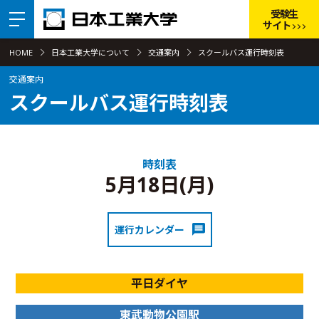
受験生
サイト
HOME
日本工業大学について
交通案内
スクールバス運行時刻表
交通案内
スクールバス運行時刻表
時刻表
5月18日(月)
運行カレンダー
平日ダイヤ
東武動物公園駅