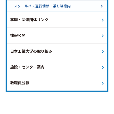
土曜ダイヤ 終バス18時台
スクールバス運行情報・乗り場案内
土曜ダイヤ 終バス18時台（新白岡便のみ運行）
特別ダイヤ（夏祭り）
学園・関連団体リンク
特別ダイヤ（オープンキャンパス）
運休日
未定
本日
情報公開
日本工業大学の取り組み
施設・センター案内
教職員公募