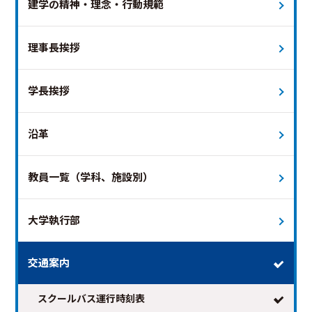
建学の精神・理念・行動規範
理事長挨拶
学長挨拶
2026年8月
次の月 >
沿革
日
月
火
水
木
金
土
教員一覧（学科、施設別）
1
2
3
4
5
6
7
8
9
10
11
12
13
14
15
大学執行部
16
17
18
19
20
21
22
23
24
25
26
27
28
29
交通案内
30
31
スクールバス運行時刻表
※日付を選択すると時刻表が表示されます