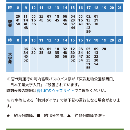
時
8
9
10
11
12
13
14
15
16
17
18
19
20
21
20
11
00
25
07
18
06
04
00
02
01
41
14
16
45
56
45
46
20
16
13
21
駅
58
41
38
56
37
40
18
30
発
48
44
43
59
時
8
9
10
11
12
13
14
15
16
17
18
19
20
21
06
08
18
01
10
32
12
08
05
09
20
34
30
35
48
35
48
30
34
10
13
大
40
53
56
35
47
20
22
学
52
52
54
35
30
発
51
54
55
※ 宮代町運行の町内循環バスのバス停が「東武動物公園駅西口」
「日本工業大学入口」に設置されています。
時刻表等の詳細は
宮代町のウェブサイト
でご確認ください。
※ 行事等による「特別ダイヤ」では下記の運行になる場合がありま
す。
★＝約５分間隔、●＝約10分間隔、▲＝約15分間隔で運行