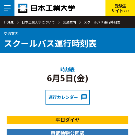
受験生
サイト
HOME
日本工業大学について
交通案内
スクールバス運行時刻表
交通案内
スクールバス運行時刻表
時刻表
6月5日(金)
運行カレンダー
平日ダイヤ
東武動物公園駅