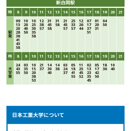
新白岡駅
時
8
9
10
11
12
13
14
15
16
17
18
19
20
21
09
10
10
12
31
31
21
25
12
07
01
04
13
20
25
38
45
58
45
33
26
17
20
50
20
40
30
57
58
57
57
44
37
31
駅
28
50
35
51
発
38
58
41
43
58
時
8
9
10
11
12
13
14
15
16
17
18
19
20
21
24
03
10
21
14
14
03
05
11
02
05
18
10
大
43
35
15
37
30
38
24
18
25
13
17
36
40
学
55
50
20
40
37
41
45
23
42
発
38
55
52
35
50
53
45
日本工業大学について