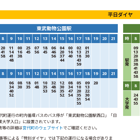
平日ダイヤ
東武動物公園駅
8
9
10
11
12
13
14
15
16
17
18
19
20
21
時
8
20
11
00
25
07
18
06
04
00
02
01
09
41
14
16
45
56
45
46
20
16
13
21
13
58
41
38
56
37
40
18
30
20
48
44
43
駅
28
59
発
38
41
43
8
9
10
11
12
13
14
15
16
17
18
19
20
21
58
06
08
18
01
10
32
12
08
05
09
20
時
8
34
30
35
48
35
48
30
34
10
13
40
53
56
35
47
20
22
52
52
54
35
30
24
51
54
大
43
55
学
55
発
宮代町運行の町内循環バスのバス停が「東武動物公園駅西口」「日
業大学入口」に設置されています。
表等の詳細は
宮代町のウェブサイト
でご確認ください。
行事等による「特別ダイヤ」では下記の運行になる場合がありま