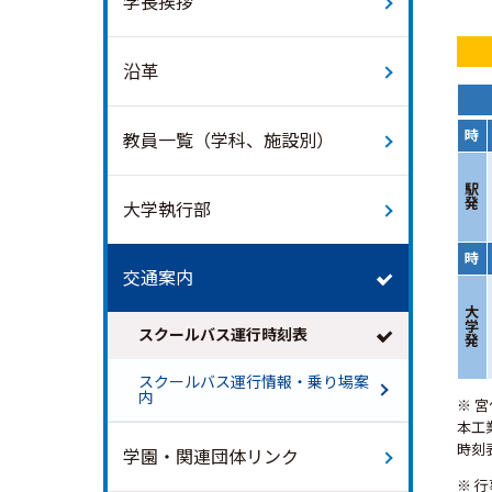
学長挨拶
沿革
時
教員一覧（学科、施設別）
駅
発
大学執行部
時
交通案内
大
学
スクールバス運行時刻表
発
スクールバス運行情報・乗り場案
内
※ 
本工
時刻
学園・関連団体リンク
※ 