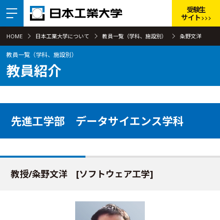
受験生
サイト
HOME
日本工業大学について
教員一覧（学科、施設別）
粂野文洋
教員一覧（学科、施設別）
教員紹介
先進工学部 データサイエンス学科
教授/粂野文洋 [ソフトウェア工学]