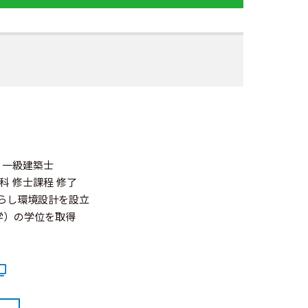
、一級建築士
科 修士課程 修了
暮らし環境設計を設立
学）の学位を取得