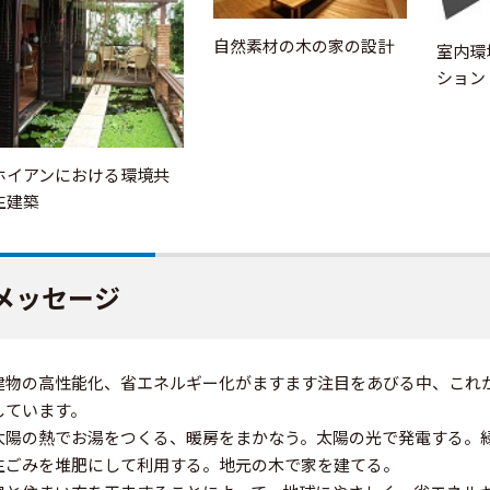
自然素材の木の家の設計
室内環
ション
ホイアンにおける環境共
生建築
メッセージ
建物の高性能化、省エネルギー化がますます注目をあびる中、これ
しています。
太陽の熱でお湯をつくる、暖房をまかなう。太陽の光で発電する。
生ごみを堆肥にして利用する。地元の木で家を建てる。