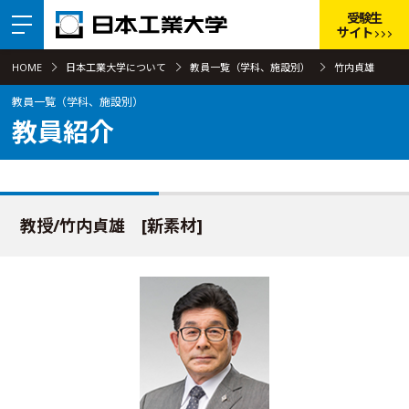
受験生
サイト
HOME
日本工業大学について
教員一覧（学科、施設別）
竹内貞雄
教員一覧（学科、施設別）
教員紹介
教授/竹内貞雄 [新素材]