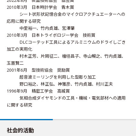
2022年8月 表面技術協会 協会賞
2010年3月 日本時計学会 青木賞
シート状形状記憶合金のマイクロアクチュエーターへの
応用に関する研究
中里裕一、竹内貞雄、宮澤肇
2010年3月 日本トライボロジー学会 技術賞
DLCコーテッド工具によるアルミニウムのドライしごき
加工の実用化
村木正芳、片岡征二、檜垣昌子、寺山暢之、竹内貞雄、
玉置賢二
2001年6月 型技術協会 奨励賞
超音波ミーリングを利用した型彫り加工
野口裕之、林正弘、神雅彦、竹内貞雄、村川正夫
1996年9月 精密工学会 高城賞
気相合成ダイヤモンドの工具・機械・電気部材への適用
に関する研究
社会的活動