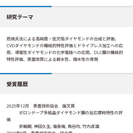
研究テーマ
燃焼炎法による高純度・低欠陥ダイヤモンドの合成と評価、
CVDダイヤモンドの機械的特性評価とドライプレス加工への応
用、導電性ダイヤモンドの化学電極への応用、DLC膜の機械的
特性評価、表面改質による親水性、撥水性の発現
受賞履歴
2025年12月 表面技術協会 論文賞
ボロンドープ多結晶ダイヤモンド膜の反応摩耗特性の評
価
宋翰聞, 神田久生, 福長脩, 角谷均, 竹内貞雄