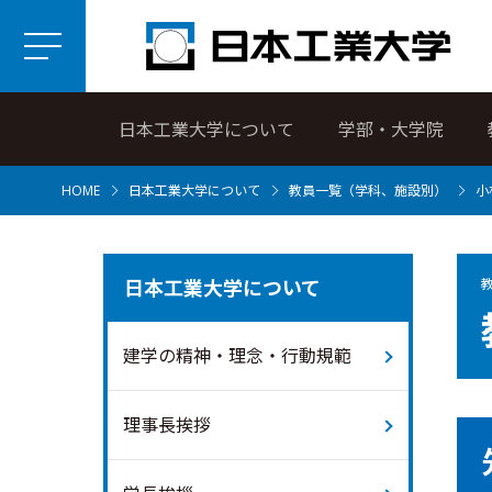
日本工業大学について
学部・大学院
HOME
日本工業大学について
教員一覧（学科、施設別）
小
日本工業大学について
建学の精神・理念・行動規範
理事長挨拶