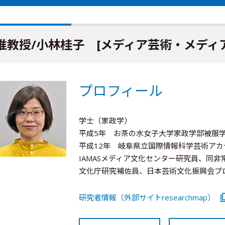
准教授/小林桂子 [メディア芸術・メディ
プロフィール
学士（家政学）
平成5年 お茶の水女子大学家政学部被服学
平成12年 岐阜県立国際情報科学芸術アカデ
IAMASメディア文化センター研究員、同
文化庁研究補佐員、日本芸術文化振興会プ
研究者情報（外部サイトresearchmap）