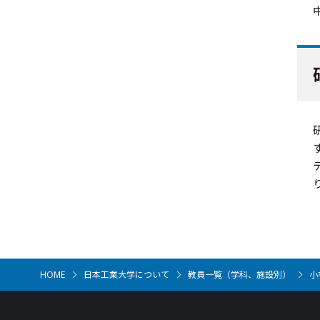
HOME
日本工業大学について
教員一覧（学科、施設別）
小