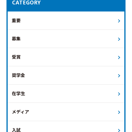
CATEGORY
重要
募集
受賞
奨学金
在学生
メディア
入試