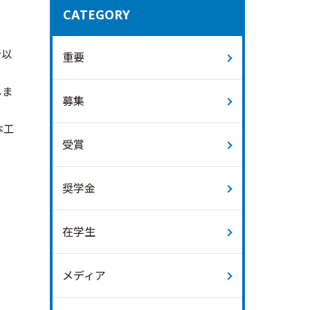
CATEGORY
者以
重要
しま
募集
本工
受賞
奨学金
在学生
メディア