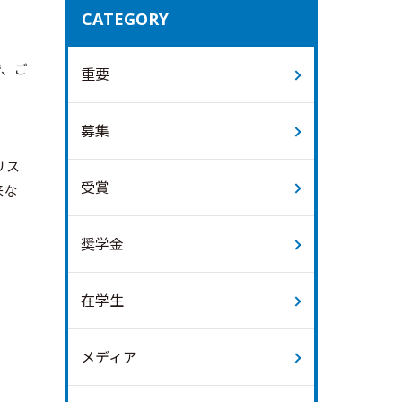
CATEGORY
で、ご
重要
募集
リス
受賞
来な
奨学金
在学生
メディア