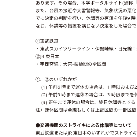
あります。その場合、本学ポータルサイト(通称
また、台風の接近や大雪警報等、気象状況の悪化
でに決定の判断を行い、休講等の有無を午後9 
なお、休講等の措置を講じない決定をした場合で
①東武鉄道
・東武スカイツリーライン・伊勢崎線・日光線：
②JR 東日本
・宇都宮線：大宮-栗橋間の全区間
①、②のいずれかが
(1) 午前6 時まで運休の場合は、1 時限および
(2) 午前9 時まで運休の場合は、3 時限まで
(3) 正午まで運休の場合は、終日休講等とする
注）運休区間は全線もしくは上記区間の一部区間
●交通機関のストライキによる休講等について
東武鉄道またはJR 東日本のいずれかでストライ