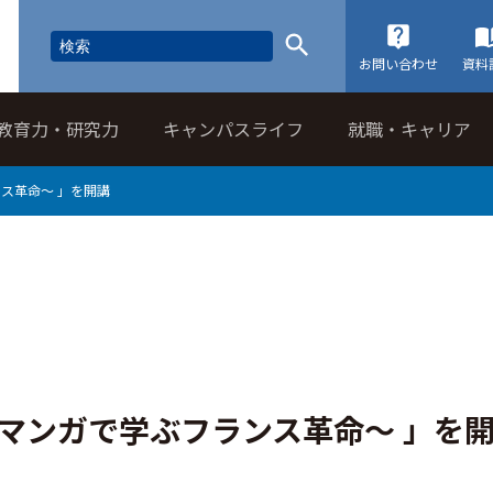
お問い合わせ
資料
教育力・研究力
キャンパスライフ
就職・キャリア
ス革命～ 」を開講
～マンガで学ぶフランス革命～ 」を