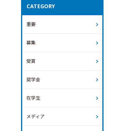
CATEGORY
重要
募集
受賞
奨学金
在学生
メディア