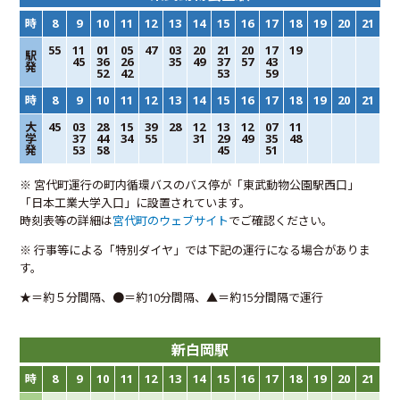
時
8
9
10
11
12
13
14
15
16
17
18
19
20
21
55
11
01
05
47
03
20
21
20
17
19
駅
45
36
26
35
49
37
57
43
発
52
42
53
59
時
8
9
10
11
12
13
14
15
16
17
18
19
20
21
大
45
03
28
15
39
28
12
13
12
07
11
学
37
44
34
55
31
29
49
35
48
発
53
58
45
51
※ 宮代町運行の町内循環バスのバス停が「東武動物公園駅西口」
「日本工業大学入口」に設置されています。
時刻表等の詳細は
宮代町のウェブサイト
でご確認ください。
※ 行事等による「特別ダイヤ」では下記の運行になる場合がありま
す。
★＝約５分間隔、●＝約10分間隔、▲＝約15分間隔で運行
新白岡駅
時
8
9
10
11
12
13
14
15
16
17
18
19
20
21