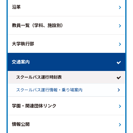
沿革
教員一覧（学科、施設別）
2026年6月
次の月 >
大学執行部
日
月
火
水
木
金
土
1
2
3
4
5
6
交通案内
7
8
9
10
11
12
13
14
15
16
17
18
19
20
スクールバス運行時刻表
21
22
23
24
25
26
27
28
29
30
スクールバス運行情報・乗り場案内
※日付を選択すると時刻表が表示されます
学園・関連団体リンク
土曜ダイヤ 終バス19時台
平日ダイヤ
特別ダイヤ（オープンキャンパス）
情報公開
特別ダイヤ（6/15・6/16・6/17）