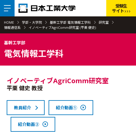
受験生
サイト
HOME
学部・大学院
基幹工学部 電気情報工学科
研究室
情報通信系
イノベーティブAgriComm研究室 (平栗 健史)
基幹工学部
電気情報工学科
イノベーティブAgriComm研究室
平栗 健史 教授
教員紹介
紹介動画①
紹介動画②