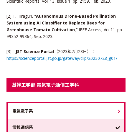
Scientific Reports, Vol. 13, Issue 1, pp. 2159, Feb. 2023.
[2] T. Hiraguri, “
Autonomous Drone-Based Pollination
System using AI Classifier to Replace Bees for
Greenhouse Tomato Cultivation
,” IEEE Access, Vol.11. pp.
99352-99364, Sep. 2023.
[3]
JST Science Portal
（2023年7月28日）：
https://scienceportal.jst.go.jp/gateway/clip/20230728_g01/
基幹工学部 電気電子通信工学科
電気電子系
情報通信系