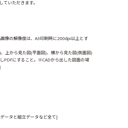
していただきます。
像の解像度は、A3印刷時に200dpi以上とす
、上から見た図(平面図)、横から見た図(側面図)
PDFにすること。※CADから出した図面の場
]
部品データと組立データなど全て]