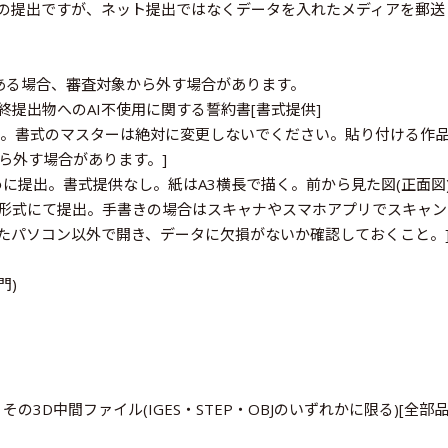
での提出ですが、ネット提出ではなくデータを入れたメディアを郵送
ある場合、審査対象から外す場合があります。
提出物へのAI不使用に関する誓約書[書式提供]
供。書式のマスターは絶対に変更しないでください。貼り付ける作品画
ら外す場合があります。]
に提出。書式提供なし。紙はA3横長で描く。前から見た図(正面図)
形式にて提出。手書きの場合はスキャナやスマホアプリでスキャンし
したパソコン以外で開き、データに欠損がないか確認しておくこと。
門)
3D中間ファイル(IGES・STEP・OBJのいずれかに限る)[全