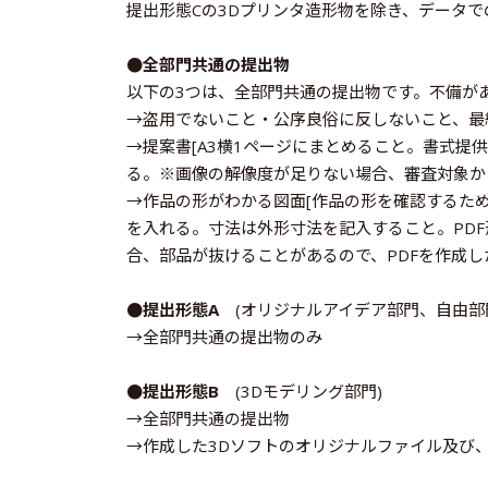
提出形態Cの3Dプリンタ造形物を除き、データ
●全部門共通の提出物
以下の3つは、全部門共通の提出物です。不備が
→盗用でないこと・公序良俗に反しないこと、最終
→提案書[A3横1ページにまとめること。書式提
る。※画像の解像度が足りない場合、審査対象か
→作品の形がわかる図面[作品の形を確認するため
を入れる。寸法は外形寸法を記入すること。PDF
合、部品が抜けることがあるので、PDFを作成
●提出形態A
(オリジナルアイデア部門、自由部
→全部門共通の提出物のみ
●提出形態B
(3Dモデリング部門)
→全部門共通の提出物
→作成した3Dソフトのオリジナルファイル及び、その