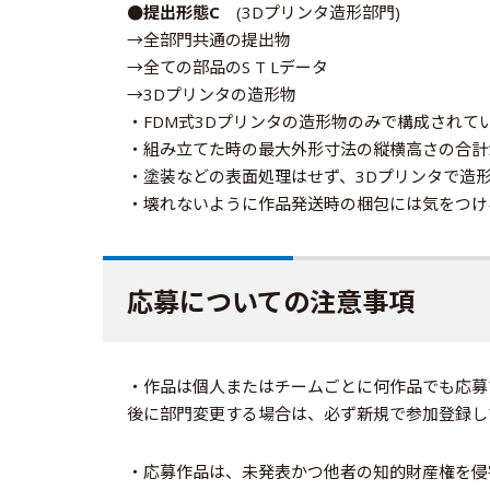
●提出形態C
(3Dプリンタ造形部門)
→全部門共通の提出物
→全ての部品のS T Lデータ
→3Dプリンタの造形物
・FDM式3Dプリンタの造形物のみで構成されて
・組み立てた時の最大外形寸法の縦横高さの合計が
・塗装などの表面処理はせず、3Dプリンタで造
・壊れないように作品発送時の梱包には気をつけ
応募についての注意事項
・作品は個人またはチームごとに何作品でも応募
後に部門変更する場合は、必ず新規で参加登録し
・応募作品は、未発表かつ他者の知的財産権を侵