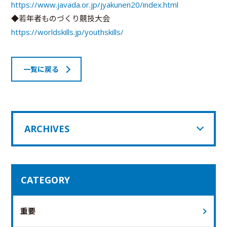
https://www.javada.or.jp/jyakunen20/index.html
◆若年者ものづくり競技大会
https://worldskills.jp/youthskills/
一覧に戻る
ARCHIVES
CATEGORY
重要