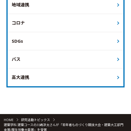
地域連携
コロナ
SDGs
バス
高大連携
HOME
研究活動トピックス
建築学科 建築コースの川嶋涼太さんが「若年者ものづくり競技大会・建築大工部門
金賞/厚生労働大臣賞」を受賞