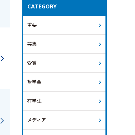
CATEGORY
重要
募集
受賞
奨学金
在学生
メディア