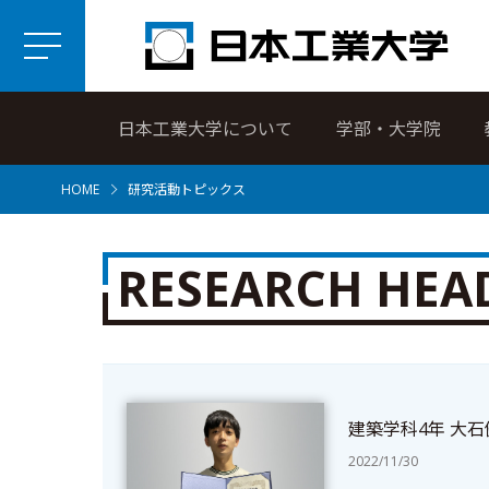
日本工業大学について
学部・大学院
HOME
研究活動トピックス
RESEARCH HEA
建築学科4年 大
2022/11/30