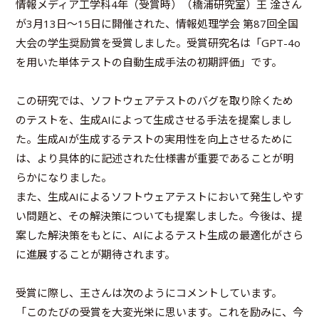
情報メディア工学科4年（受賞時）（橋浦研究室）王 淦さん
が3月13日～15日に開催された、情報処理学会 第87回全国
大会の学生奨励賞を受賞しました。受賞研究名は「GPT-4o
を用いた単体テストの自動生成手法の初期評価」です。
この研究では、ソフトウェアテストのバグを取り除くため
のテストを、生成AIによって生成させる手法を提案しまし
た。生成AIが生成するテストの実用性を向上させるために
は、より具体的に記述された仕様書が重要であることが明
らかになりました。
また、生成AIによるソフトウェアテストにおいて発生しやす
い問題と、その解決策についても提案しました。今後は、提
案した解決策をもとに、AIによるテスト生成の最適化がさら
に進展することが期待されます。
受賞に際し、王さんは次のようにコメントしています。
「このたびの受賞を大変光栄に思います。これを励みに、今