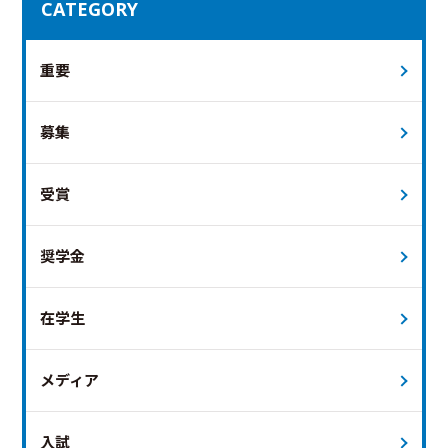
CATEGORY
重要
募集
受賞
奨学金
在学生
メディア
入試