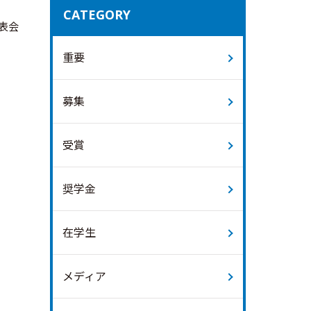
CATEGORY
表会
重要
募集
受賞
奨学金
在学生
メディア