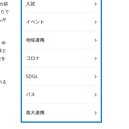
入試
の研
とりで
んが
イベント
地域連携
、中
果と
コロナ
夫を
SDGs
れる
バス
高大連携