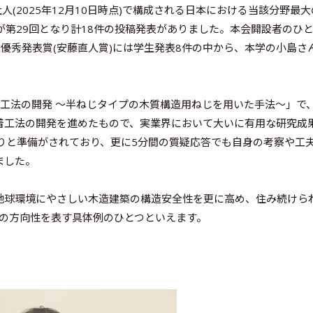
(2025年12月10日時点)で構成される日本における当該分野最大
が第29回となり計18件の投稿発表がありました。本会開設者のひ
生優秀発表賞(安藤直人賞)には学生発表8件の中から、本学の小島さ
工法の開発 ～半ねじタイプの木質構造用ねじを用いた手法～」で
着工法の開発を進めたもので、実業界において大いに有用な研究成
りと準備がされており、更に5分間の質疑応答でも自身の考察や工
ました。
地球環境にやさしい木造建築の構造安全性を更に高め、住み続けら
sの方向性を表す具体例のひとつといえます。