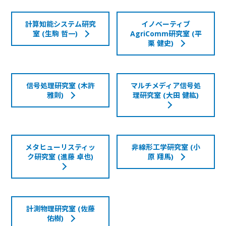
計算知能システム研究
イノベーティブ
室 (生駒 哲一)
AgriComm研究室 (平
栗 健史)
信号処理研究室 (木許
マルチメディア信号処
雅則)
理研究室 (大田 健紘)
メタヒューリスティッ
非線形工学研究室 (小
ク研究室 (進藤 卓也)
原 翔馬)
計測物理研究室 (佐藤
佑樹)