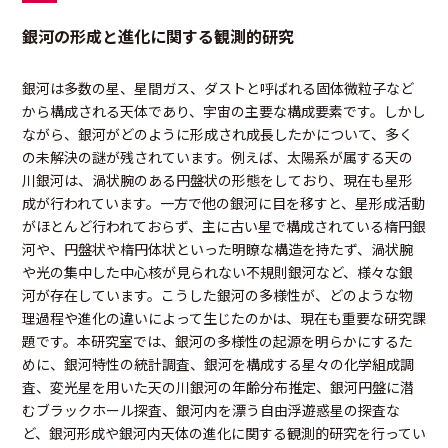
銀河の形成と進化に関する観測的研究
銀河は多数の星、星間ガス、ダストと呼ばれる固体微粒子など
から構成される天体であり、宇宙の主要な構成要素です。しかし
ながら、銀河がどのように形成され成長したかについて、多く
の未解決の謎が残されています。例えば、太陽系が属する天の
川銀河は、渦状腕のある円盤状の形態をしており、現在も星形
成が行われています。一方で他の銀河に目を移すと、星形成活動
がほとんど行われておらず、主に古い星で構成されている楕円銀
河や、円盤状や楕円体状といった明瞭な構造を持たず、渦状腕
や光の集中した中心核が見られない不規則銀河など、様々な銀
河が存在しています。こうした銀河の多様性が、どのような物
理過程や進化の違いによって生じたのかは、現在も重要な研究課
題です。本研究室では、銀河の多様性の起源を明らかにするた
めに、銀河特性の統計調査、銀河を構成する星々の化学組成調
査、変光星を用いた天の川銀河の年齢分布推定、銀河円盤に潜
むブラックホール探査、銀河内を漂う自由浮遊惑星の探査な
ど、銀河形成や銀河内天体の進化に関する観測的研究を行ってい