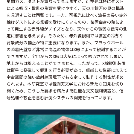
星間ガス、ダストが重なって見えますが、可視光は特にダスト
による吸収・散乱の影響を受けやすく、天の川銀河の奥の構造
を見通すことは困難です。一方、可視光に比べて波長の長い赤外
線はダストによる影響を受けにくいものの、装置自身の熱によ
って発生する赤外線がノイズとなり、天体からの微弱な信号の測
定に影響を与えます。そのため、赤外線観測では装置の冷却や
背景成分の補正が特に重要になります。また、ブラックホール
の降着円盤など非常に高温の物体はX線によって観測することが
できますが、宇宙からのX線は大気によって吸収されてしまい、
地上からは捉えることができません。したがって、X線観測装置
は衛星に搭載して観測を行う必要があり、卓越した性能に加えて
宇宙空間の強い放射線環境下でも安定して動作する耐性が求め
られます。本研究室では観測天文学における新たな知見を切り
開くため、こうした要求を満たす高性能な天文観測装置と、信
号処理や較正を含む計測システムの開発を行っています。