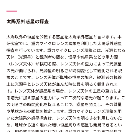
太陽系外惑星の探査
太陽以外の恒星を公転する惑星を太陽系外惑星と言います。本
研究室では、重力マイクロレンズ現象を利用した太陽系外惑星
探査を行っています。重力マイクロレンズ現象とは、光源となる
天体（光源星）と観測者の間を、恒星や惑星系などの重力源
（レンズ天体）が横切る際、レンズ天体の重力によって光源星
の光が曲げられ、光源星の明るさが時間変化して観測される現
象のことです。レンズ天体が単独の恒星の場合、観測者の視線
上に光源星とレンズ天体が並んだ時に最も明るく観測されま
す。レンズ天体が惑星系の場合、レンズ天体の主星の重力によ
る増光に加え惑星の重力によって二次的な増光が起こります。こ
の明るさの時間変化を捉えることで、惑星を発見し、その質量
や地球からの距離を推定します。重力マイクロレンズ現象を用
いた太陽系外惑星探査は、レンズ天体の明るさを利用しないた
め、地球から遠く離れた暗い恒星周りの惑星も発見できるとい
う、他の惑星探査法にはない利点があります。これまで発見さ