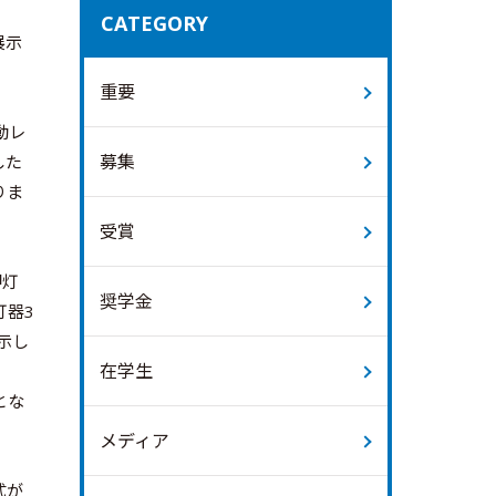
CATEGORY
展示
重要
動レ
募集
した
りま
受賞
岬灯
奨学金
灯器3
示し
在学生
とな
メディア
式が