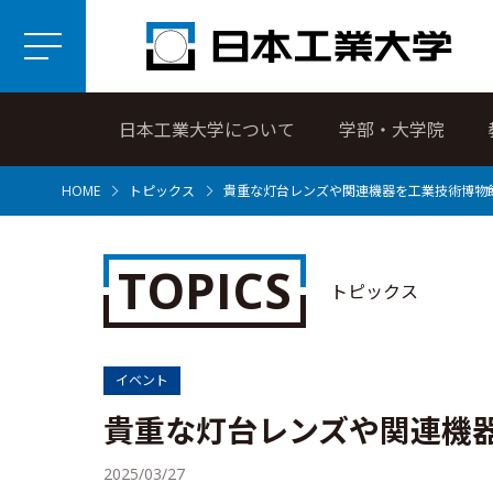
日本工業大学について
学部・大学院
HOME
トピックス
貴重な灯台レンズや関連機器を工業技術博物
TOPICS
トピックス
イベント
貴重な灯台レンズや関連機
2025/03/27