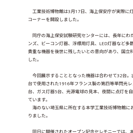
工業技術博物館は3月17日、海上保安庁が実際に
コーナーを開設しました。
同庁の海上保安試験研究センターには、長年にわた
ンズ、ビーコン灯器、浮標用灯具、LED灯器など多
貴重な機器を後世に残したいとの意向があり、国立
した。
今回展示することとなった機器は合わせて32台。古
台で使用された1916年フランス製の第四等単閃光
台、ガス灯器5台、光源電球の見本、夜間に点灯を
ています。
海のない埼玉県に所在する本学工業技術博物館にお
りました。
同日に開催されたオープン記念セレモニーでは、本