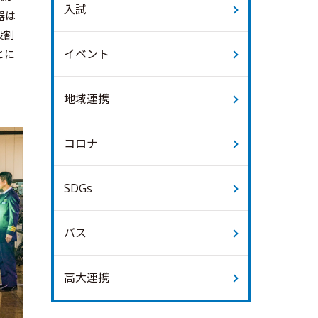
入試
器は
役割
イベント
とに
地域連携
コロナ
SDGs
バス
高大連携