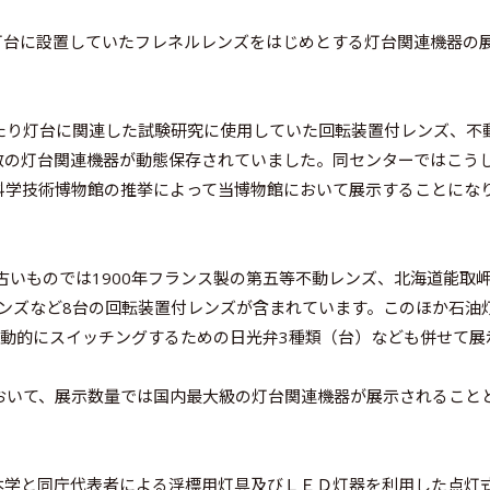
灯台に設置していたフレネルレンズをはじめとする灯台関連機器の
り灯台に関連した試験研究に使用していた回転装置付レンズ、不
数の灯台関連機器が動態保存されていました。同センターではこう
科学技術博物館の推挙によって当博物館において展示することにな
いものでは1900年フランス製の第五等不動レンズ、北海道能取
レンズなど8台の回転装置付レンズが含まれています。このほか石油
自動的にスイッチングするための日光弁3種類（台）なども併せて展
いて、展示数量では国内最大級の灯台関連機器が展示されること
学と同庁代表者による浮標用灯具及びＬＥＤ灯器を利用した点灯