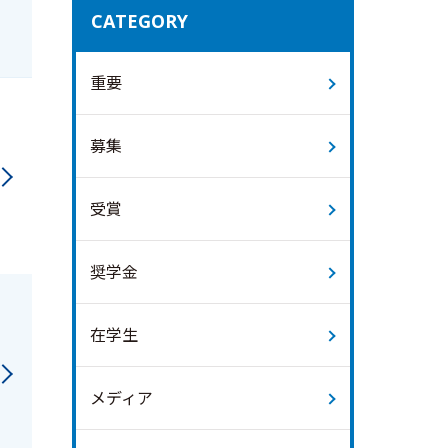
CATEGORY
重要
募集
受賞
奨学金
在学生
メディア