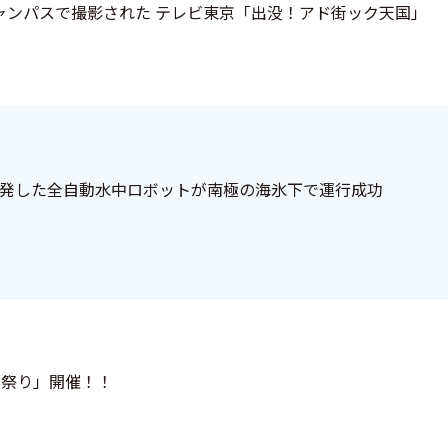
キャンパスで撮影された テレビ東京「出没！アド街ック天国」
発した全自動水中ロボットが南極の海氷下で運行成功
夏祭り」開催！！