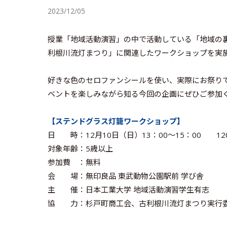
2023/12/05
授業「地域活動演習」の中で活動している「地域の
利根川流灯まつり」に関連したワークショップを実
好きな色のセロファンシールを使い、実際にお祭り
ベントを楽しみながら知る今回の企画にぜひご参加
【ステンドグラス灯籠ワークショップ】
日 時：12月10日（日）13：00～15：00 1
対象年齢：5歳以上
参加費 ：無料
会 場：無印良品 東武動物公園駅前 学び舎
主 催：日本工業大学 地域活動演習学生有志
協 力：杉戸町商工会、古利根川流灯まつり実行委