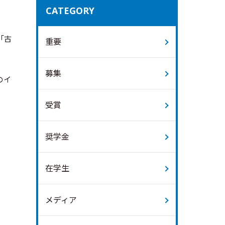
CATEGORY
「古
重要
募集
のイ
受賞
奨学金
在学生
メディア