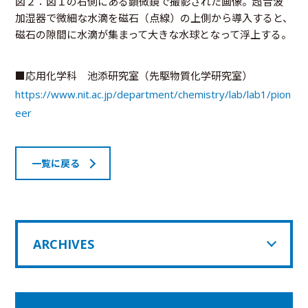
図２：図１の右側にある顕微鏡で撮影された画像。超音波
加湿器で微細な水滴を磁石（点線）の上側から導入すると、
磁石の隙間に水滴が集まって大きな水球となって浮上する。
■応用化学科 池添研究室（先駆物質化学研究室）
https://www.nit.ac.jp/department/chemistry/lab/lab1/pion
eer
一覧に戻る
ARCHIVES