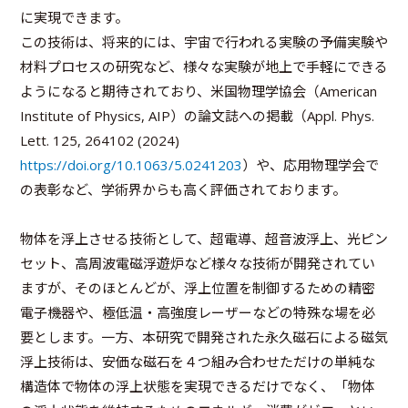
に実現できます。
この技術は、将来的には、宇宙で行われる実験の予備実験や
材料プロセスの研究など、様々な実験が地上で手軽にできる
ようになると期待されており、米国物理学協会（American
Institute of Physics, AIP）の論文誌への掲載（Appl. Phys.
Lett. 125, 264102 (2024)
https://doi.org/10.1063/5.0241203
）や、応用物理学会で
の表彰など、学術界からも高く評価されております。
物体を浮上させる技術として、超電導、超音波浮上、光ピン
セット、高周波電磁浮遊炉など様々な技術が開発されてい
ますが、そのほとんどが、浮上位置を制御するための精密
電子機器や、極低温・高強度レーザーなどの特殊な場を必
要とします。一方、本研究で開発された永久磁石による磁気
浮上技術は、安価な磁石を４つ組み合わせただけの単純な
構造体で物体の浮上状態を実現できるだけでなく、「物体