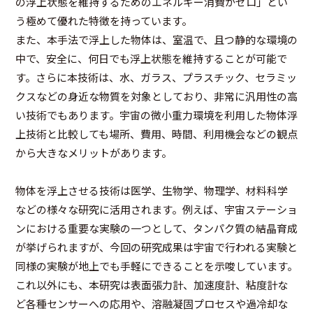
の浮上状態を維持するためのエネルギー消費がゼロ」とい
う極めて優れた特徴を持っています。
また、本手法で浮上した物体は、室温で、且つ静的な環境の
中で、安全に、何日でも浮上状態を維持することが可能で
す。さらに本技術は、水、ガラス、プラスチック、セラミッ
クスなどの身近な物質を対象としており、非常に汎用性の高
い技術でもあります。宇宙の微小重力環境を利用した物体浮
上技術と比較しても場所、費用、時間、利用機会などの観点
から大きなメリットがあります。
物体を浮上させる技術は医学、生物学、物理学、材料科学
などの様々な研究に活用されます。例えば、宇宙ステーショ
ンにおける重要な実験の一つとして、タンパク質の結晶育成
が挙げられますが、今回の研究成果は宇宙で行われる実験と
同様の実験が地上でも手軽にできることを示唆しています。
これ以外にも、本研究は表面張力計、加速度計、粘度計な
ど各種センサーへの応用や、溶融凝固プロセスや過冷却な