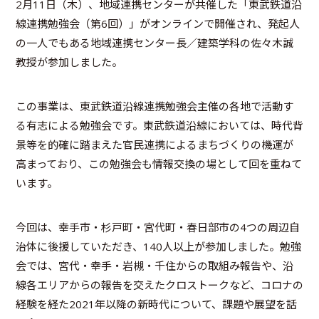
2月11日（木）、地域連携センターが共催した「東武鉄道沿
線連携勉強会（第6回）」がオンラインで開催され、発起人
の一人でもある地域連携センター長／建築学科の佐々木誠
教授が参加しました。
この事業は、東武鉄道沿線連携勉強会主催の各地で活動す
る有志による勉強会です。東武鉄道沿線においては、時代背
景等を的確に踏まえた官民連携によるまちづくりの機運が
高まっており、この勉強会も情報交換の場として回を重ねて
います。
今回は、幸手市・杉戸町・宮代町・春日部市の4つの周辺自
治体に後援していただき、140人以上が参加しました。勉強
会では、宮代・幸手・岩槻・千住からの取組み報告や、沿
線各エリアからの報告を交えたクロストークなど、コロナの
経験を経た2021年以降の新時代について、課題や展望を話