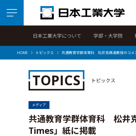
日本工業大学について
学部・大学院
HOME
トピックス
共通教育学群体育科 松井克典准教授のコメントが「
TOPICS
トピックス
メディア
共通教育学群体育科 松井克典
Times」紙に掲載