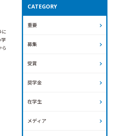
CATEGORY
重要
多に
の学
募集
から
受賞
奨学金
在学生
メディア