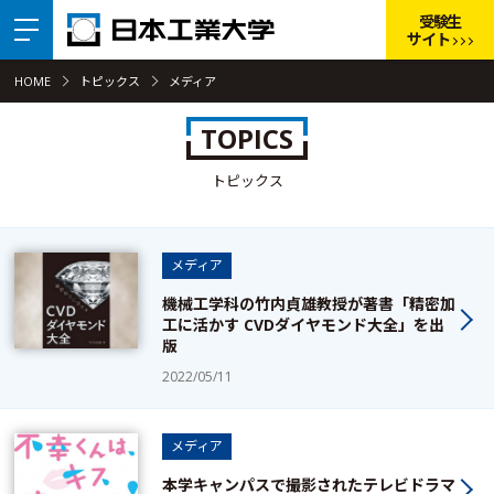
受験生
サイト
HOME
トピックス
メディア
TOPICS
トピックス
メディア
機械工学科の竹内貞雄教授が著書「精密加
工に活かす CVDダイヤモンド大全」を出
版
2022/05/11
メディア
本学キャンパスで撮影されたテレビドラマ