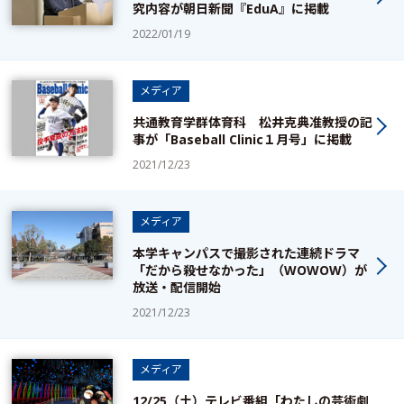
究内容が朝日新聞『EduA』に掲載
2022/01/19
メディア
共通教育学群体育科 松井克典准教授の記
事が「Baseball Clinic１月号」に掲載
2021/12/23
メディア
本学キャンパスで撮影された連続ドラマ
「だから殺せなかった」（WOWOW）が
放送・配信開始
2021/12/23
メディア
12/25（土）テレビ番組「わたしの芸術劇