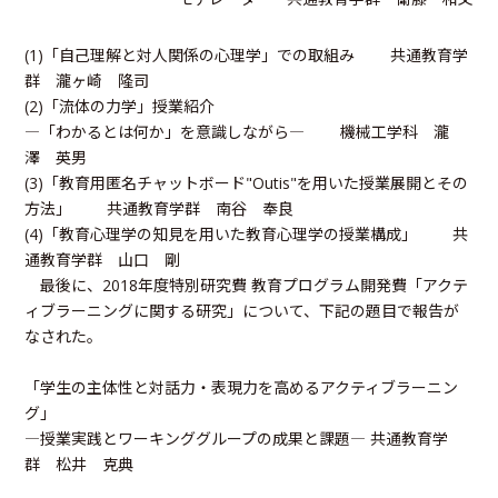
(1)「自己理解と対人関係の心理学」での取組み 共通教育学
群 瀧ヶ崎 隆司
(2)「流体の力学」授業紹介
―「わかるとは何か」を意識しながら― 機械工学科 瀧
澤 英男
(3)「教育用匿名チャットボード"Outis"を用いた授業展開とその
方法」 共通教育学群 南谷 奉良
(4)「教育心理学の知見を用いた教育心理学の授業構成」 共
通教育学群 山口 剛
最後に、2018年度特別研究費 教育プログラム開発費「アクテ
ィブラーニングに関する研究」について、下記の題目で報告が
なされた。
「学生の主体性と対話力・表現力を高めるアクティブラーニン
グ」
―授業実践とワーキンググループの成果と課題― 共通教育学
群 松井 克典