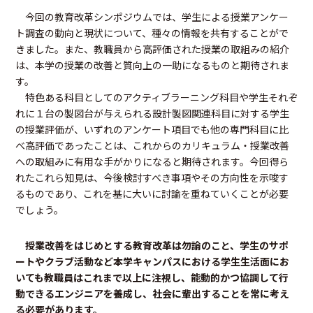
今回の教育改革シンポジウムでは、学生による授業アンケー
ト調査の動向と現状について、種々の情報を共有することがで
きました。また、教職員から高評価された授業の取組みの紹介
は、本学の授業の改善と質向上の一助になるものと期待されま
す。
特色ある科目としてのアクティブラーニング科目や学生それぞ
れに１台の製図台が与えられる設計製図関連科目に対する学生
の授業評価が、いずれのアンケート項目でも他の専門科目に比
べ高評価であったことは、これからのカリキュラム・授業改善
への取組みに有用な手がかりになると期待されます。今回得ら
れたこれら知見は、今後検討すべき事項やその方向性を示唆す
るものであり、これを基に大いに討論を重ねていくことが必要
でしょう。
授業改善をはじめとする教育改革は勿論のこと、学生のサポ
ートやクラブ活動など本学キャンパスにおける学生生活面にお
いても教職員はこれまで以上に注視し、能動的かつ協調して行
動できるエンジニアを養成し、社会に輩出することを常に考え
る必要があります。