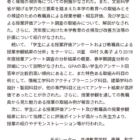
巻く環境の現状等についての把握がなされた。また、文部科学
省が掲げる学力の三要素を踏まえた本学の教育への取組みとそ
の検証のための教職員による授業参観・相互評価、及び学生に
よる授業評価アンケート調査の取組みについて、解説がなされ
た。さらに、次年度に向けた本学教育の点検及び改善方法等の
計画について紹介がなされた。
続いて、「学生による授業評価アンケートおよび教職員による
授業参観結果の分析」をテーマに、IR室 中村 久美子 より2018
年度授業アンケート調査の分析結果の概要、春学期調査分析の
詳細について説明がなされた。GPAの高い学生のアンケート回
答率が比較的高い傾向にあること、また特色ある取組み科目の
例として、情報工学科のアクティブラーニング科目、建築学科の
設計・製図科目が、他の専門科目と比べてアンケート結果が高評
価であったことが示された。さらに、授業参観を通しての教職
員から見た魅力ある授業の取組み例が報告された。
次に、学生による授業評価アンケート及び教職員の授業参観
結果において指標ごとに評価ポイントが高かった先生方より、
授業の紹介やデモンストレーション等が行われた。
モデレーター 共通教育学群 衛藤 和文