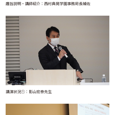
趣旨説明・講師紹介：西村典晃学園事務局⻑補佐
講演状況①：影山宏泰先生