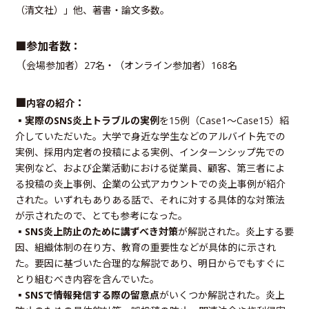
（清⽂社）」他、著書・論⽂多数。
■参加者数：
（
会場参加者）27名・（オンライン参加者）168名
■
：
内容の紹介
▪
実際のSNS炎上トラブルの実例
を15例（Case1～Case15）紹
介していただいた。大学で身近な学生などのアルバイト先での
実例、採用内定者の投稿による実例、インターンシップ先での
実例など、および企業活動における従業員、顧客、第三者によ
る投稿の炎上事例、企業の公式アカウントでの炎上事例が紹介
された。いずれもありある話で、それに対する具体的な対策法
が示されたので、とても参考になった。
▪
SNS炎上防止のために講ずべき対策
が解説された。炎上する要
因、組織体制の在り方、教育の重要性などが具体的に示され
た。要因に基づいた合理的な解説であり、明日からでもすぐに
とり組むべき内容を含んでいた。
▪
SNSで情報発信する際の留意点
がいくつか解説された。炎上