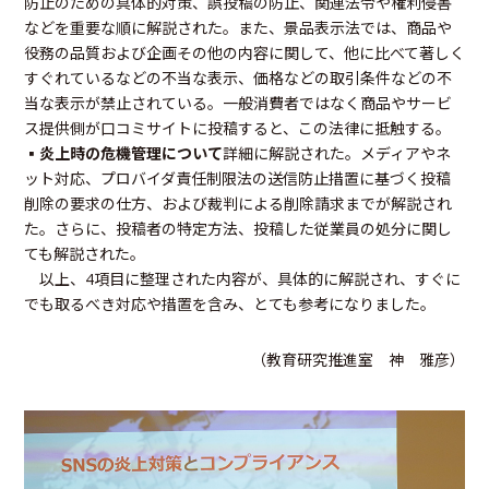
防止のための具体的対策、誤投稿の防止、関連法令や権利侵害
などを重要な順に解説された。また、景品表示法では、商品や
役務の品質および企画その他の内容に関して、他に比べて著しく
すぐれているなどの不当な表示、価格などの取引条件などの不
当な表示が禁止されている。一般消費者ではなく商品やサービ
ス提供側が口コミサイトに投稿すると、この法律に抵触する。
▪
炎上時の危機管理について
詳細に解説された。メディアやネ
ット対応、プロバイダ責任制限法の送信防止措置に基づく投稿
削除の要求の仕方、および裁判による削除請求までが解説され
た。さらに、投稿者の特定方法、投稿した従業員の処分に関し
ても解説された。
以上、4項目に整理された内容が、具体的に解説され、すぐに
でも取るべき対応や措置を含み、とても参考になりました。
（教育研究推進室 神 雅彦）