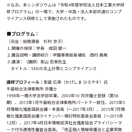
※なお、本シンポジウムは「令和4年度学校法人日本工業大学研
修プログラム」の一環で、大学・中高・法人本部共通のコンプ
ライアンス研修として実施されたものです。
■プログラム：
（司会：総務課長 杉村 京子）
１.開催の挨拶：学⻑ 成⽥ 健⼀
２.趣旨説明・講師紹介：学園事務局⻑補佐 西村 典晃
３.講演：（講師）影山 宏泰先生
タイトル：SNSの炎上対策とコンプライアンス
講師プロフィール：
影島 広泰（かげしま ひろやす）氏
牛島総合法律事務所 弁護士
1998年⼀橋⼤学法学部卒業、2003年10 ⽉弁護⼠登録（第56
期）、2013年1⽉⽜島総合法律事務所パートナー就任、2015年5
⽉情報化推進国⺠会議・本委員（〜2017年3⽉）、2015年7⽉情
報化推進国⺠会議マイナンバー検討特別委員会委員（〜2015年
12⽉）、2017年4⽉⽇本情報経済社会推進協会プライバシーマ
ーク付与適格性審査会委員。「改正個⼈情報保護法と企業実務