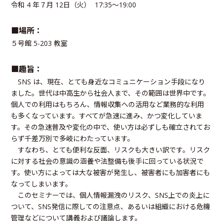
令和 4 年７⽉ 12⽇（火） 17:35～19:00
■場所：
５号館 5-203 教室
■趣旨：
SNS は、現在、とても身近なコミュニケーション手段になり
ました。世代は中高生から社会人まで、その範囲は世界中です。
個人での利用はもちろん、情報収集への活用など業務的な利用
も多くなっています。すべてが急速に進み、かつ変化していま
す。その急速普及や変化の中で、使い方は必ずしも確立されてお
らず千差万別で多岐にわたっています。
すなわち、とても便利な反面、リスクも大きい訳です。リスク
に対する社会の意識の涵養や法整備も後手に回っている状況で
す。使い⽅によっては⼤な被害が発⽣し、被害者にも加害者にも
なってしまいます。
このセミナーでは、個⼈情報漏洩のリスク、SNS上での炎上に
ついて、SNS発信に際しての注意点、あるいは組織における危機
管理などについて講義および議論します。