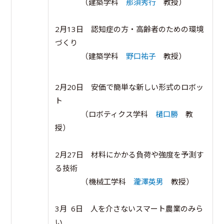
（建築学科
那須秀行
教授）
2月13日 認知症の方・高齢者のための環境
づくり
（建築学科
野口祐子
教授）
2月20日 安価で簡単な新しい形式のロボッ
ト
（ロボティクス学科
樋口勝
教
授）
2月27日 材料にかかる負荷や強度を予測す
る技術
（機械工学科
瀧澤英男
教授）
3月 6日 人を介さないスマート農業のみら
い