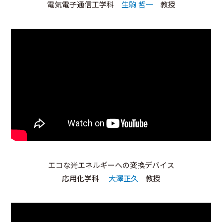
電気電子通信工学科
生駒 哲一
教授
エコな光エネルギーへの変換デバイス
応用化学科
大澤正久
教授